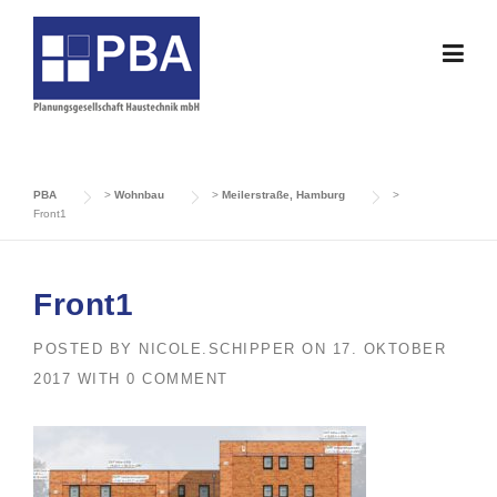
Skip
to
content
PBA
>
Wohnbau
>
Meilerstraße, Hamburg
>
Front1
Front1
POSTED BY
NICOLE.SCHIPPER
ON
17. OKTOBER
2017
WITH
0 COMMENT