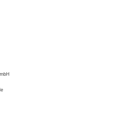
k mbH
de