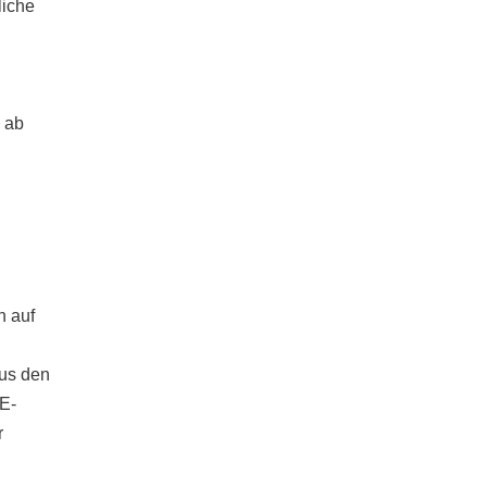
liche
e ab
n auf
aus den
 E-
r