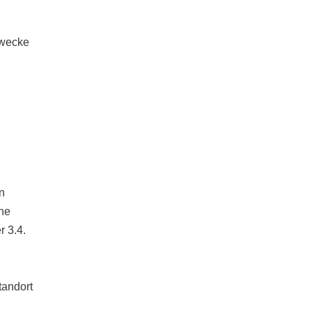
Zwecke
n
he
r 3.4.
tandort