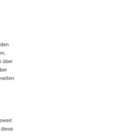
rden
en,
e über
ber
hnellen
soweit
 diese