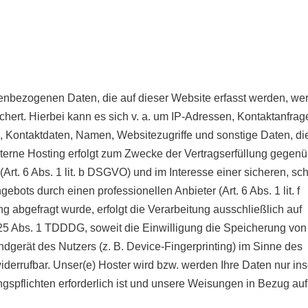
nenbezogenen Daten, die auf dieser Website erfasst werden, we
chert. Hierbei kann es sich v. a. um IP-Adressen, Kontaktanfrag
 Kontaktdaten, Namen, Websitezugriffe und sonstige Daten, di
terne Hosting erfolgt zum Zwecke der Vertragserfüllung gegenü
t. 6 Abs. 1 lit. b DSGVO) und im Interesse einer sicheren, sc
ebots durch einen professionellen Anbieter (Art. 6 Abs. 1 lit. f
 abgefragt wurde, erfolgt die Verarbeitung ausschließlich auf
 25 Abs. 1 TDDDG, soweit die Einwilligung die Speicherung von
ndgerät des Nutzers (z. B. Device-Fingerprinting) im Sinne des
iderrufbar. Unser(e) Hoster wird bzw. werden Ihre Daten nur in
ungspflichten erforderlich ist und unsere Weisungen in Bezug auf