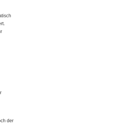
tisch
rt.
r
r
och der