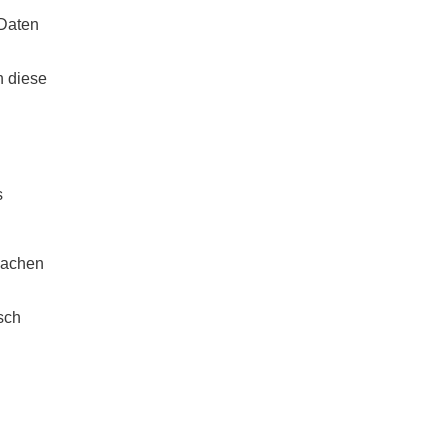
 Daten
n diese
s
machen
sch