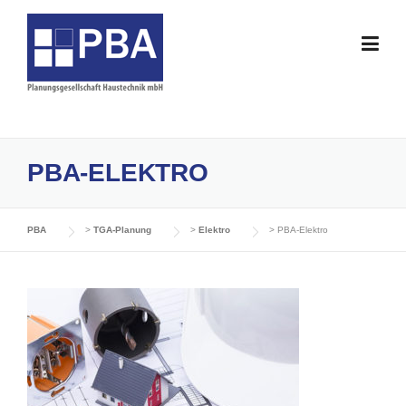
Skip
to
content
PBA-ELEKTRO
PBA
>
TGA-Planung
>
Elektro
>
PBA-Elektro