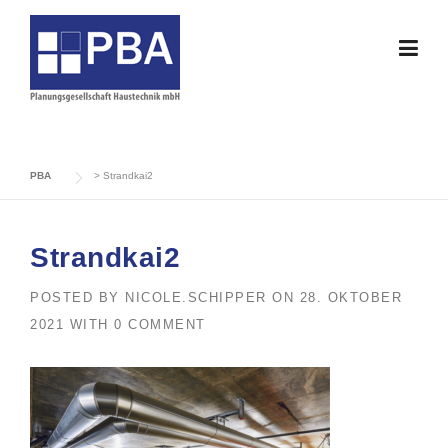
Skip
to
content
PBA
>
Strandkai2
Strandkai2
POSTED BY
NICOLE.SCHIPPER
ON
28. OKTOBER
2021
WITH
0 COMMENT