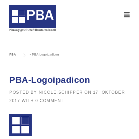
Skip
to
content
PBA
>
PBA-Logoipadicon
PBA-Logoipadicon
POSTED BY
NICOLE.SCHIPPER
ON
17. OKTOBER
2017
WITH
0 COMMENT